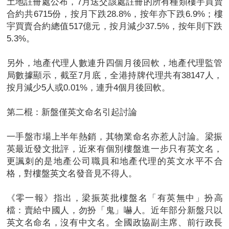
土地註冊處公布，7月送交該處註冊的所有種類樓宇買賣
合約共6715份，按月下跌28.8%，按年亦下跌6.9%；樓
宇買賣合約總值517億元，按月減少37.5%，按年則下跌
5.3%。
另外，地產代理人數連升四個月後回軟，地產代理監管
局數據顯示，截至7月底，全港持牌代理共有38147人，
按月減少5人或0.01%，連升4個月後回軟。
第二棍：新盤僅英文命名引起討論
一手盤市場上半年熱銷，其物業命名亦惹人討論。梁振
英最近發文批評，近來有個別樓盤進一步只有英文名，
更諷刺的是地產公司職員和地產代理的英文水平不合
格，對樓盤英文名發音見不得人。
《零一報》指出，梁振英批樓盤名「有英無中」扮高
檔：賣給中國人，勿扮「鬼」嚇人。近年部分新盤只以
英文名命名，沒有中文名。全國政協副主席、前行政長