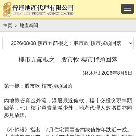
Togg
navi
主頁
›
地產新聞
樓市五節棍之：股市軟 樓市掉頭回落
(林木地) 2026年8月8日
第一棍：股市軟 樓市掉頭回落
內地嚴管資金外流，港股最近偏軟，樓市交投突現掉頭
回落，七月樓宇買賣量減少外，地產代理人數增長亦同
步見放緩。
《小超報》指出，7月住宅買賣合約總值按年跌近一成。​