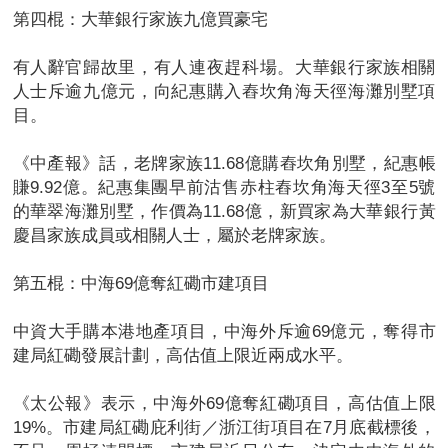
第四棍：大華銀行家族九億買豪宅
有人辭官歸故里，有人連夜趕科場。大華銀行家族相關
人士斥逾九億元，向紀惠購入舂坎角海天徑海灘別墅項
目。
《中產報》話，老牌家族11.68億購舂坎角別墅，紀惠帳
賺9.92億。紀惠集團早前沽售赤柱舂坎角海天徑3至5號
的華翠海灘別墅，作價為11.68億，新買家為大華銀行黃
慶昌家族成員或相關人士，屬於老牌家族。
第五棍：中海69億奪紅磡市建項目
中資大手購本港地產項目，中海外斥逾69億元，奪得市
建局紅磡發展計劃，高估值上限近兩成水平。
《太公報》表示，中海外69億奪紅磡項目，高估值上限
19%。市建局紅磡庇利街／浙江街項目在7月底截標後，