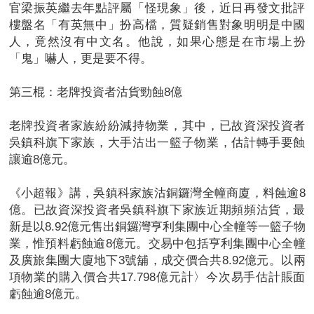
官梁振英繼去年點評屬「怪現象」後，近日再發文批評
樓盤名「有英無中」扮高檔，質疑銷售對象明明是中國
人，竟然沒有中文名。他說，如果心態是在市場上扮
「鬼」嚇人，更是要不得。
第三棍：老牌投資者沽貨勁蝕8億
老牌投資者家族紛紛減持物業，其中，已故資深投資者
吳鎮科旗下家族，大手沽出一籃子物業，估計轉手要蝕
讓逾8億元。
《小超報》講，吳鎮科家族沽銅鑼灣全幢商廈，料蝕逾8
億。已故資深投資者吳鎮科旗下家族近期頻頻沽貨，最
新是以8.92億元售出銅鑼灣亨利集團中心全幢等一籃子物
業，惟預料虧蝕逾8億元。交易中包括亨利集團中心全幢
及廣旅集團大廈地下3號舖，成交價合共8.92億元。以兩
項物業的購入價合共17.798億元計〉今次易手估計賬面
虧蝕逾8億元。