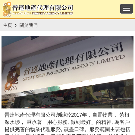
Togg
navi
主頁
›
關於我們
晉達地產代理有限公司創辦於2017年，自置物業， 紮根
深水埗， 秉承著「用心服務, 做到最好」的精神, 為客戶
提供完善的物業代理服務, 贏盡口碑。服務範圍主要包括