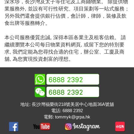
深水埗，長沙灣及太子等住宅及工商鋪物業。 除提供物
業服務外, 並設有可行性研究、項目策劃等一站式服務；
另外我們還會提供銀行估價，會計師，律師，裝修及飲
食出牌等服務轉介。
本公司服務優質忠誠, 深得本區各業主及租客信賴。 請
繼續瀏覽本公司每日物業資料網頁, 或留下您的特別要
求, 我們定能為您尋找合適的住宅，辦公室、工廈及商
舖, 為您實現投資創富的理想。
地址: 長沙灣福榮街218號美居中心地面36A號舖
電話:
6888 2392
電郵:
tommyk@grpa.hk