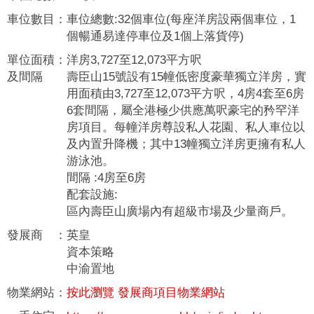
車位數目
：
車位總數:32個車位(每座洋房設兩個車位，1
個暢通易達停車位及1個上落貨停)
單位面積
：
洋房3,727至12,073平方呎
及間隔
壽臣山15號設有15幢低密度豪華獨立洋房，實
用面積由3,727至12,073平方呎，4房4套至6房
6套間隔，屬全港極少供應萬呎豪宅的矜罕洋
房項目。每幢洋房尊設私人花園、私人車位以
及內置升降機；其中13幢獨立洋房更擁有私人
游泳池。
間隔 :4房至6房
配套設施:
區內壽臣山廣場內有超級市場及少量商戶。
發展商
：
英皇
資本策略
中渝置地
物業網站
：
按此瀏覽 發展商項目物業網站