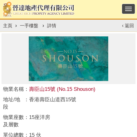
Togg
navi
主頁
›
一手樓盤
›
詳情
‹ 返回
物業名稱
：
壽臣山15號 (No.15 Shouson)
地址/地
：
香港壽臣山道西15號
段
物業座數
：
15座洋房
及層數
單位總數
：
15 伙