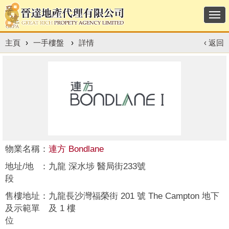
Togg
navi
主頁
›
一手樓盤
›
詳情
‹ 返回
物業名稱
：
連方 Bondlane
地址/地
：
九龍 深水埗 醫局街233號
段
售樓地址
：
九龍長沙灣福榮街 201 號 The Campton 地下
及示範單
及 1 樓
位