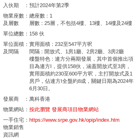
入伙期
：
預計2024年第2季
物業座數
：
總座數 : 1
及層數
層數 : 25層，不包括4樓、13樓、14樓及24樓
單位總數
：
158 伙
單位面積
：
實用面積 : 232至547平方呎
及間隔
間隔 : 開放式、1房1廳、2房2廳、3房2廳
樓盤特色 : 連方分兩期發展，其中首個推出項
目為連方I，提供158伙，涵蓋開放式至3房，
實用面積約230至600平方呎，主打開放式及1
房戶，佔連方I全盤約8成，關鍵日期為2024年
6月30日。
發展商
：
萬科香港
物業網站
：
按此瀏覽 發展商項目物業網站
一手住宅
：
https://www.srpe.gov.hk/opip/index.htm
物業銷售
資訊網